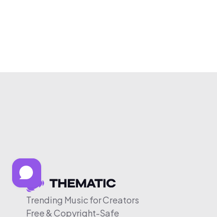
Trending Music for Creators
Free & Copyright-Safe