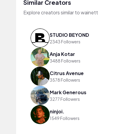
Similar Creators
Explore creators similar to wainett
STUDIO BEYOND
2343 Followers
Anja Kotar
3488 Followers
Citrus Avenue
3578 Followers
Mark Generous
3277 Followers
ninjoi.
1549 Followers