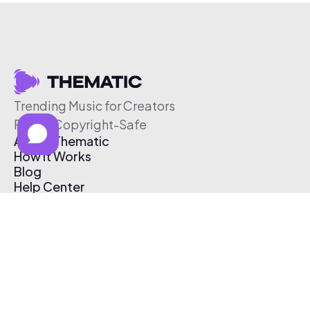
Trending Music for Creators
Free & Copyright-Safe
About Thematic
How It Works
Blog
Help Center
Affiliate Program
Pricing
Thematic App
Creator Toolkit
Contact Us
Submit Music