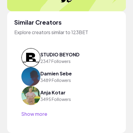
Similar Creators
Explore creators similar to 123BET
STUDIO BEYOND
2347 Followers
Damien Sebe
3489 Followers
Anja Kotar
3495 Followers
Show more