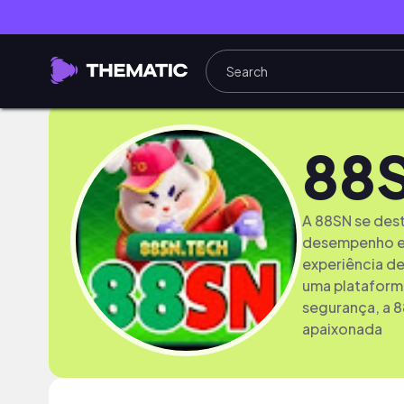
88
A 88SN se dest
desempenho e 
experiência de
uma plataforma
segurança, a 
apaixonada