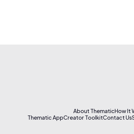
About Thematic
How It
Thematic App
Creator Toolkit
Contact Us