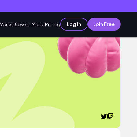
Log In
Join Free
Works
Browse Music
Pricing