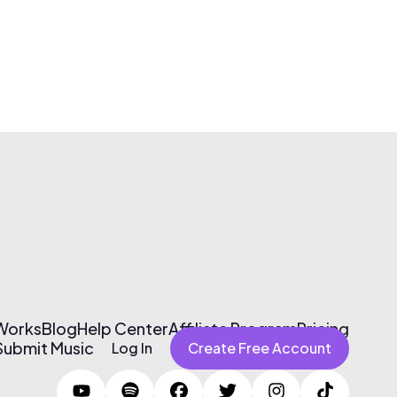
 Works
Blog
Help Center
Affiliate Program
Pricing
Submit Music
Log In
Create Free Account