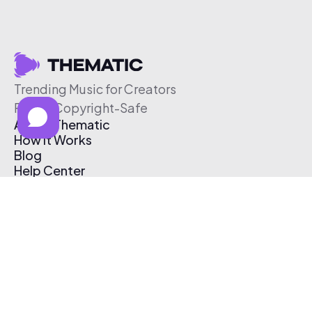
Trending Music for Creators
Free & Copyright-Safe
About Thematic
How It Works
Blog
Help Center
Affiliate Program
Pricing
Thematic App
Creator Toolkit
Contact Us
Submit Music
Log In