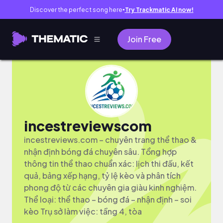
Discover the perfect song here
Try Trackmatic AI now!
●
Join Free
incestreviewscom
incestreviews.com – chuyên trang thể thao &
nhận định bóng đá chuyên sâu. Tổng hợp
thông tin thể thao chuẩn xác: lịch thi đấu, kết
quả, bảng xếp hạng, tỷ lệ kèo và phân tích
phong độ từ các chuyên gia giàu kinh nghiệm.
Thể loại: thể thao – bóng đá – nhận định – soi
kèo Trụ sở làm việc: tầng 4, tòa