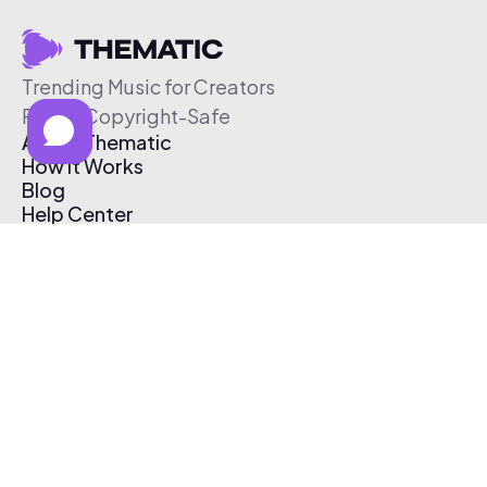
Trending Music for Creators
Free & Copyright-Safe
About Thematic
How It Works
Blog
Help Center
Affiliate Program
Pricing
Thematic App
Creator Toolkit
Contact Us
Submit Music
Log In
Create Free Account