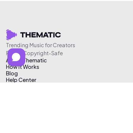
Trending Music for Creators
Free & Copyright-Safe
About Thematic
How It Works
Blog
Help Center
Affiliate Program
Pricing
Thematic App
Creator Toolkit
Contact Us
Submit Music