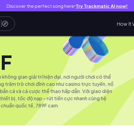
Discover the perfect song here
Try Trackmatic AI now!
●
How It 
9F
hông gian giải trí hiện đại, nơi người chơi có thể
ng trăm trò chơi đỉnh cao như casino trực tuyến, nổ
 bắn cá và cá cược thể thao hấp dẫn. Với giao diện
thiết bị, tốc độ nạp – rút tiền cực nhanh cùng hệ
 chuẩn quốc tế, 789F cam