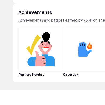
Achievements
Achievements and badges earned by 789F on The
Perfectionist
Creator