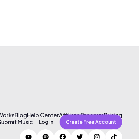
 Works
Blog
Help Center
Affiliate Program
Pricing
Submit Music
Log In
Create Free Account