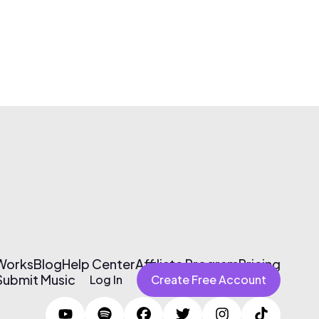
 Works
Blog
Help Center
Affiliate Program
Pricing
Submit Music
Log In
Create Free Account