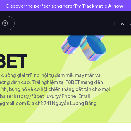
Discover the perfect song here
Try Trackmatic AI now!
●
How It 
BET
 đường giải trí” nơi hội tụ đam mê, may mắn và
ởng đỉnh cao. Trải nghiệm tại F8BET mang đến
ính, bùng nổ và cơ hội chiến thắng bất tận cho mọi
bsite: https://f8bet.luxury/ Phone: Email:
@gmail.com
Địa chỉ: 741 Nguyễn Lương Bằng