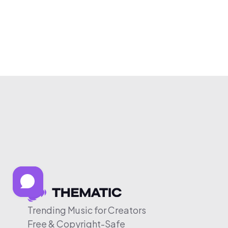
Trending Music for Creators
Free & Copyright-Safe