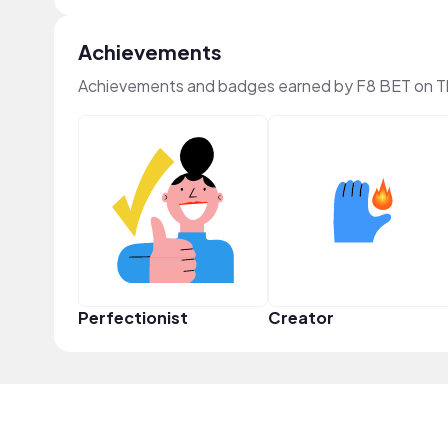
Achievements
Achievements and badges earned by F8 BET on 
Perfectionist
Creator