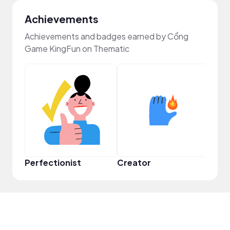
Achievements
Achievements and badges earned by Cổng
Game KingFun on Thematic
Perfectionist
Creator