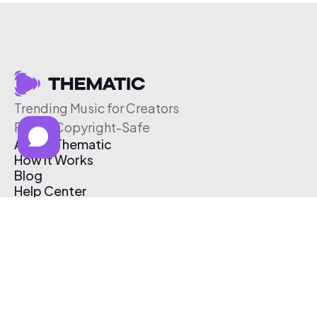
Trending Music for Creators
Free & Copyright-Safe
About Thematic
How It Works
Blog
Help Center
Affiliate Program
Pricing
Thematic App
Creator Toolkit
Contact Us
Submit Music