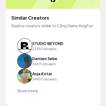
Similar Creators
Explore creators similar to Cổng Game KingFun
STUDIO BEYOND
2345 Followers
Damien Sebe
3481 Followers
Anja Kotar
3490 Followers
Show more