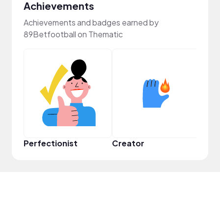
Achievements
Achievements and badges earned by
89Betfootball on Thematic
Perfectionist
Creator