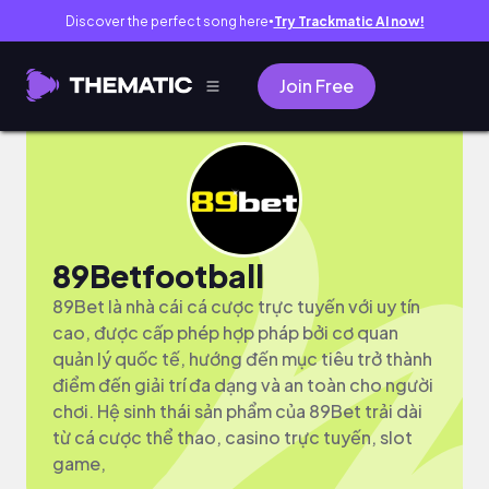
Discover the perfect song here
Try Trackmatic AI now!
●
Join Free
89Betfootball
89Bet là nhà cái cá cược trực tuyến với uy tín
cao, được cấp phép hợp pháp bởi cơ quan
quản lý quốc tế, hướng đến mục tiêu trở thành
điểm đến giải trí đa dạng và an toàn cho người
chơi. Hệ sinh thái sản phẩm của 89Bet trải dài
từ cá cược thể thao, casino trực tuyến, slot
game,