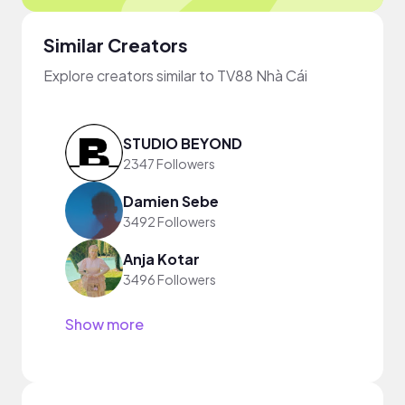
Similar Creators
Explore creators similar to TV88 Nhà Cái
STUDIO BEYOND
2347 Followers
Damien Sebe
3492 Followers
Anja Kotar
3496 Followers
Show more