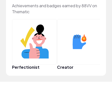
Achievements and badges earned by 88VV on
Thematic
Perfectionist
Creator