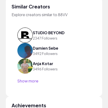
Similar Creators
Explore creators similar to 88VV
STUDIO BEYOND
2347 Followers
Damien Sebe
3492 Followers
Anja Kotar
3496 Followers
Show more
Achievements