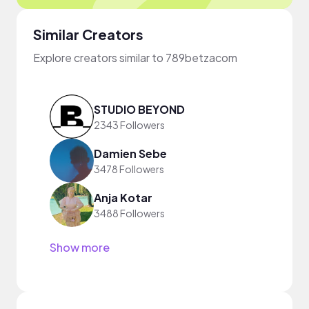
Similar Creators
Explore creators similar to 789betzacom
STUDIO BEYOND
2343 Followers
Damien Sebe
3478 Followers
Anja Kotar
3488 Followers
Show more