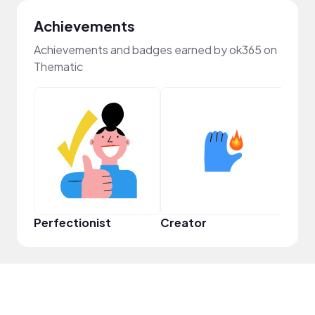
Achievements
Achievements and badges earned by ok365 on
Thematic
Perfectionist
Creator