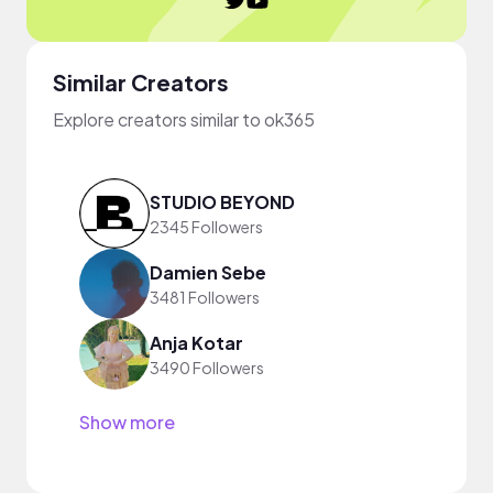
Similar Creators
Explore creators similar to ok365
STUDIO BEYOND
2345 Followers
Damien Sebe
3481 Followers
Anja Kotar
3490 Followers
Show more