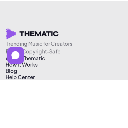
Trending Music for Creators
Free & Copyright-Safe
About Thematic
How It Works
Blog
Help Center
Affiliate Program
Pricing
Thematic App
Creator Toolkit
Contact Us
Submit Music