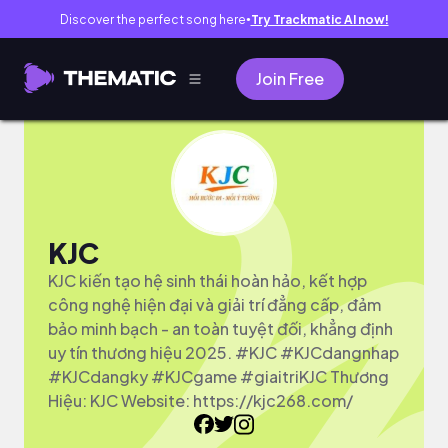
Discover the perfect song here
Try Trackmatic AI now!
●
Join Free
KJC
KJC kiến tạo hệ sinh thái hoàn hảo, kết hợp
công nghệ hiện đại và giải trí đẳng cấp, đảm
bảo minh bạch - an toàn tuyệt đối, khẳng định
uy tín thương hiệu 2025. #KJC #KJCdangnhap
#KJCdangky #KJCgame #giaitriKJC Thương
Hiệu: KJC Website: https://kjc268.com/