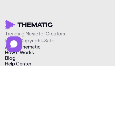
Trending Music for Creators
Free & Copyright-Safe
About Thematic
How It Works
Blog
Help Center
Affiliate Program
Pricing
Thematic App
Creator Toolkit
Contact Us
Submit Music
Log In