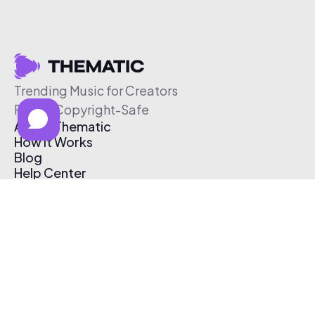
Trending Music for Creators
Free & Copyright-Safe
About Thematic
How It Works
Blog
Help Center
Affiliate Program
Pricing
Thematic App
Creator Toolkit
Contact Us
Submit Music
Log In