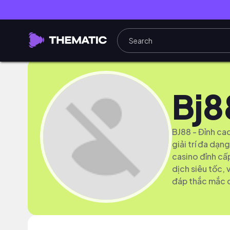
Bj8
BJ88 - Đỉnh cao
giải trí đa dạn
casino đỉnh cấp
dịch siêu tốc, 
đáp thắc mắc c