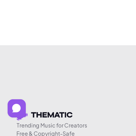
Trending Music for Creators
Free & Copyright-Safe