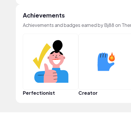
Achievements
Achievements and badges earned by Bj88 on The
Perfectionist
Creator