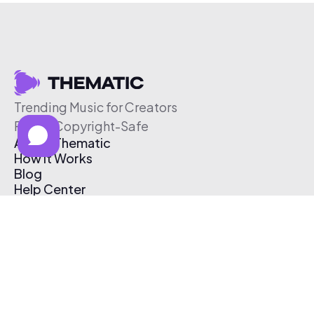
Trending Music for Creators
Free & Copyright-Safe
About Thematic
How It Works
Blog
Help Center
Affiliate Program
Pricing
Thematic App
Creator Toolkit
Contact Us
Submit Music