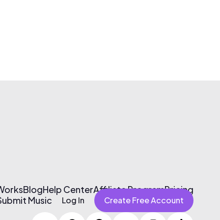
 Works
Blog
Help Center
Affiliate Program
Pricing
Submit Music
Log In
Create Free Account