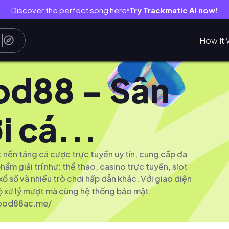
Discover the perfect song here
Try Trackmatic AI now!
●
How It 
d88 – Sân
i cá...
nền tảng cá cược trực tuyến uy tín, cung cấp đa
ẩm giải trí như: thể thao, casino trực tuyến, slot
ổ số và nhiều trò chơi hấp dẫn khác. Với giao diện
độ xử lý mượt mà cùng hệ thống bảo mật
good88ac.me/