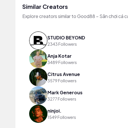
Similar Creators
Explore creators similar to Good88 – Sân chơi cá 
STUDIO BEYOND
2343 Followers
Anja Kotar
3489 Followers
Citrus Avenue
3579 Followers
Mark Generous
3277 Followers
ninjoi.
1549 Followers