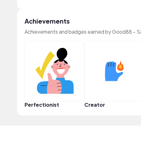
Achievements
Achievements and badges earned by Good88 – Sân
Perfectionist
Creator