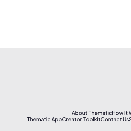
About Thematic
How It
Thematic App
Creator Toolkit
Contact Us