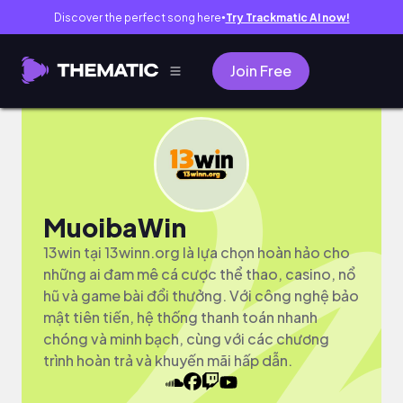
Discover the perfect song here
Try Trackmatic AI now!
●
Join Free
MuoibaWin
13win tại 13winn.org là lựa chọn hoàn hảo cho
những ai đam mê cá cược thể thao, casino, nổ
hũ và game bài đổi thưởng. Với công nghệ bảo
mật tiên tiến, hệ thống thanh toán nhanh
chóng và minh bạch, cùng với các chương
trình hoàn trả và khuyến mãi hấp dẫn.