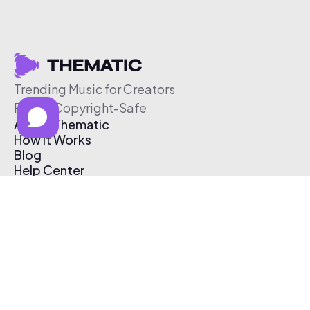
Trending Music for Creators
Free & Copyright-Safe
About Thematic
How It Works
Blog
Help Center
Affiliate Program
Pricing
Thematic App
Creator Toolkit
Contact Us
Submit Music
Log In