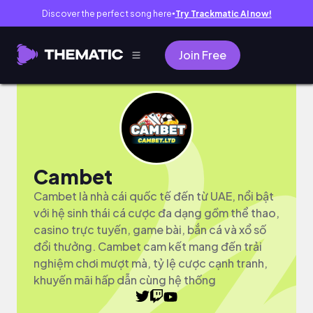
Discover the perfect song here
Try Trackmatic AI now!
●
Join Free
Cambet
Cambet là nhà cái quốc tế đến từ UAE, nổi bật
với hệ sinh thái cá cược đa dạng gồm thể thao,
casino trực tuyến, game bài, bắn cá và xổ số
đổi thưởng. Cambet cam kết mang đến trải
nghiệm chơi mượt mà, tỷ lệ cược cạnh tranh,
khuyến mãi hấp dẫn cùng hệ thống