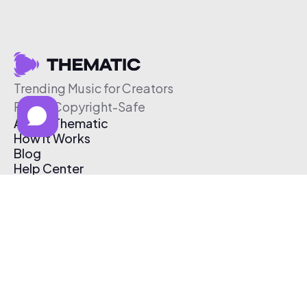
Trending Music for Creators
Free & Copyright-Safe
About Thematic
How It Works
Blog
Help Center
Affiliate Program
Pricing
Thematic App
Creator Toolkit
Contact Us
Submit Music
Log In