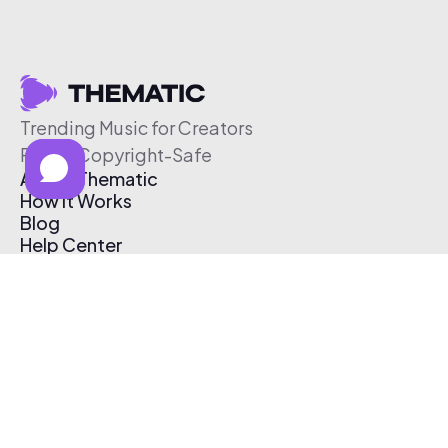
Trending Music for Creators
Free & Copyright-Safe
About Thematic
How It Works
Blog
Help Center
Affiliate Program
Pricing
Thematic App
Creator Toolkit
Contact Us
Submit Music
Log In