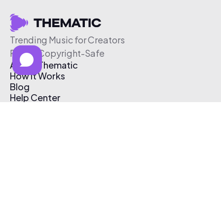
Trending Music for Creators
Free & Copyright-Safe
About Thematic
How It Works
Blog
Help Center
Affiliate Program
Pricing
Thematic App
Creator Toolkit
Contact Us
Submit Music
Log In
Create Free Account