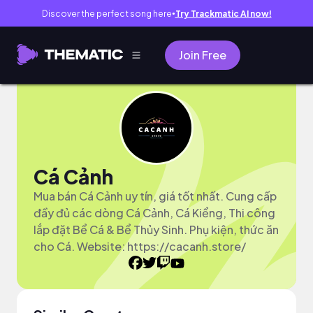
Discover the perfect song here
Try Trackmatic AI now!
●
Join Free
Cá Cảnh
Mua bán Cá Cảnh uy tín, giá tốt nhất. Cung cấp
đầy đủ các dòng Cá Cảnh, Cá Kiểng, Thi công
lắp đặt Bể Cá & Bể Thủy Sinh. Phụ kiện, thức ăn
cho Cá. Website: https://cacanh.store/