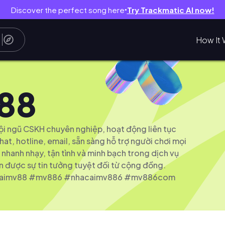
Discover the perfect song here
Try Trackmatic AI now!
●
How It 
88
i ngũ CSKH chuyên nghiệp, hoạt động liên tục
hat, hotline, email, sẵn sàng hỗ trợ người chơi mọi
ự nhanh nhạy, tận tình và minh bạch trong dịch vụ
 được sự tin tưởng tuyệt đối từ cộng đồng.
aimv88 #mv886 #nhacaimv886 #mv886com