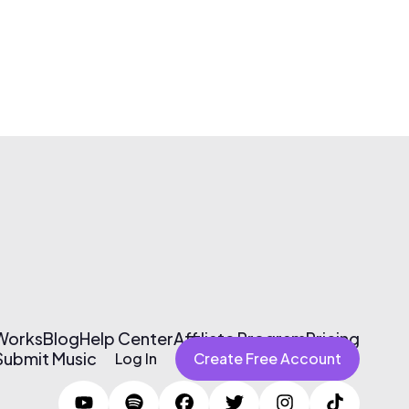
 Works
Blog
Help Center
Affiliate Program
Pricing
Submit Music
Log In
Create Free Account