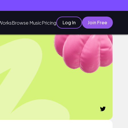
Log In
Join Free
Works
Browse Music
Pricing