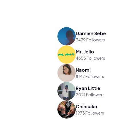
Damien Sebe
3479 Followers
Mr. Jello
4653 Followers
Naomi
8147 Followers
Ryan Little
2021 Followers
Chinsaku
1973 Followers