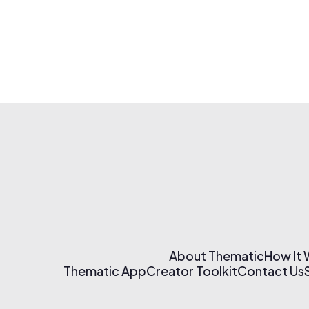
About Thematic
How It
Thematic App
Creator Toolkit
Contact Us