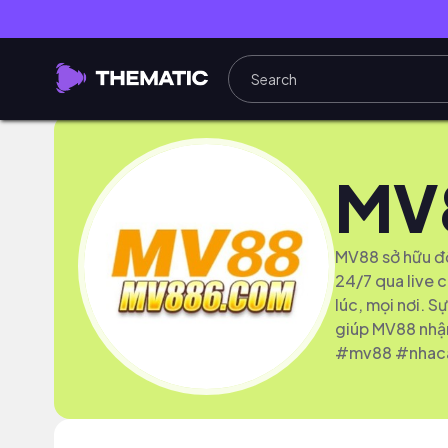
MV
MV88 sở hữu độ
24/7 qua live c
lúc, mọi nơi. S
giúp MV88 nhận
#mv88 #nhac