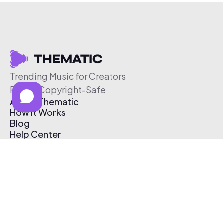
Trending Music for Creators
Free & Copyright-Safe
About Thematic
How It Works
Blog
Help Center
Affiliate Program
Pricing
Thematic App
Creator Toolkit
Contact Us
Submit Music