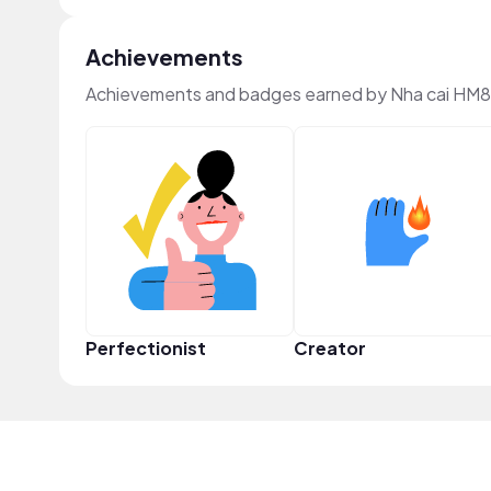
Achievements
Achievements and badges earned by Nha cai HM8
Perfectionist
Creator