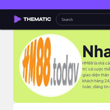
Nha
HM88 là nhà cái
trí: cá cược th
giao diện thân
khách hàng 24
toàn, đáng ti