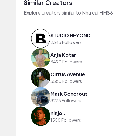
Similar Creators
Explore creators similar to Nha cai HM88
STUDIO BEYOND
2345 Followers
Anja Kotar
3490 Followers
Citrus Avenue
3580 Followers
Mark Generous
3278 Followers
ninjoi.
1550 Followers