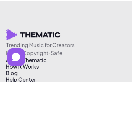
Trending Music for Creators
Free & Copyright-Safe
About Thematic
How It Works
Blog
Help Center
Affiliate Program
Pricing
Thematic App
Creator Toolkit
Contact Us
Submit Music