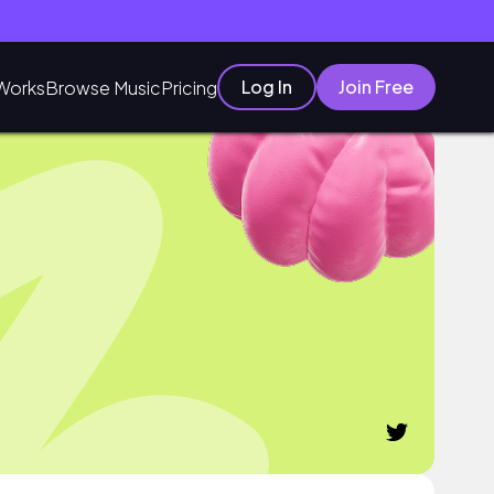
Log In
Join Free
Works
Browse Music
Pricing