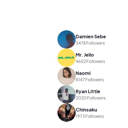
Damien Sebe
3478 Followers
Mr. Jello
4652 Followers
Naomi
8147 Followers
Ryan Little
2020 Followers
Chinsaku
1973 Followers