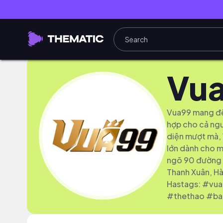
Vu
Vua99 mang đến
hợp cho cả ngư
diện mượt mà, 
lớn dành cho m
ngõ 90 đường 
Thanh Xuân, Hà
Hastags: #vu
#thethao #ba