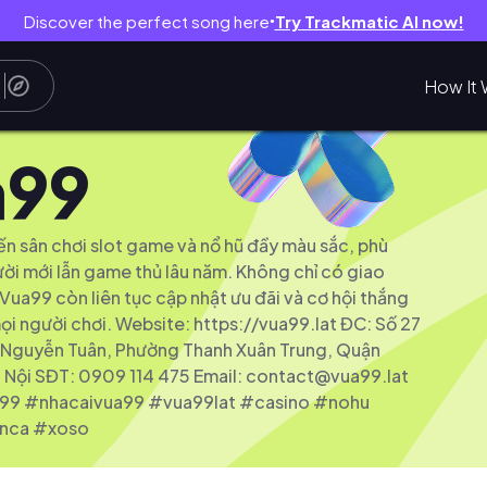
Discover the perfect song here
Try Trackmatic AI now!
●
How It 
a99
 sân chơi slot game và nổ hũ đầy màu sắc, phù
ời mới lẫn game thủ lâu năm. Không chỉ có giao
Vua99 còn liên tục cập nhật ưu đãi và cơ hội thắng
ọi người chơi. Website: https://vua99.lat ĐC: Số 27
Nguyễn Tuân, Phường Thanh Xuân Trung, Quận
 Nội SĐT: 0909 114 475 Email:
contact@vua99.lat
a99 #nhacaivua99 #vua99lat #casino #nohu
nca #xoso