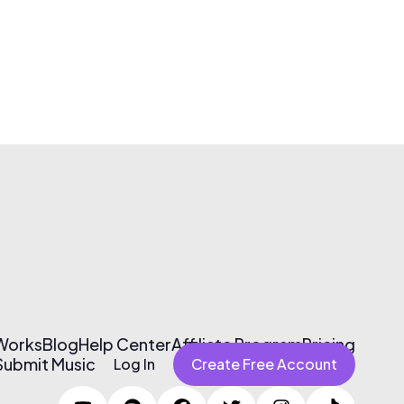
 Works
Blog
Help Center
Affiliate Program
Pricing
Submit Music
Log In
Create Free Account