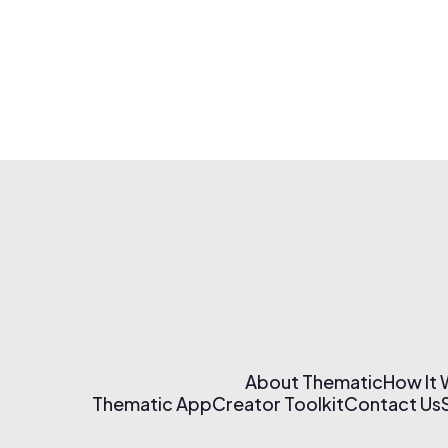
About Thematic
How It
Thematic App
Creator Toolkit
Contact Us