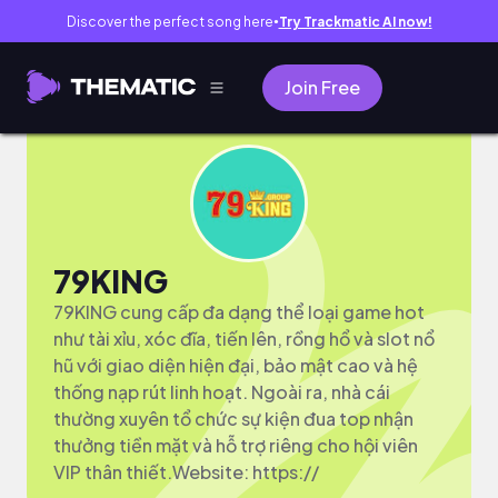
Discover the perfect song here
Try Trackmatic AI now!
●
Join Free
79KING
79KING cung cấp đa dạng thể loại game hot
như tài xỉu, xóc đĩa, tiến lên, rồng hổ và slot nổ
hũ với giao diện hiện đại, bảo mật cao và hệ
thống nạp rút linh hoạt. Ngoài ra, nhà cái
thường xuyên tổ chức sự kiện đua top nhận
thưởng tiền mặt và hỗ trợ riêng cho hội viên
VIP thân thiết.Website: https://