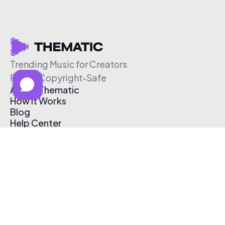
Trending Music for Creators
Free & Copyright-Safe
About Thematic
How It Works
Blog
Help Center
Affiliate Program
Pricing
Thematic App
Creator Toolkit
Contact Us
Submit Music
Log In