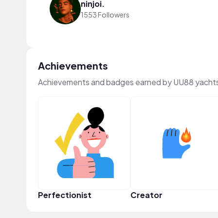
ninjoi.
1553 Followers
Achievements
Achievements and badges earned by UU88 yacht
Perfectionist
Creator