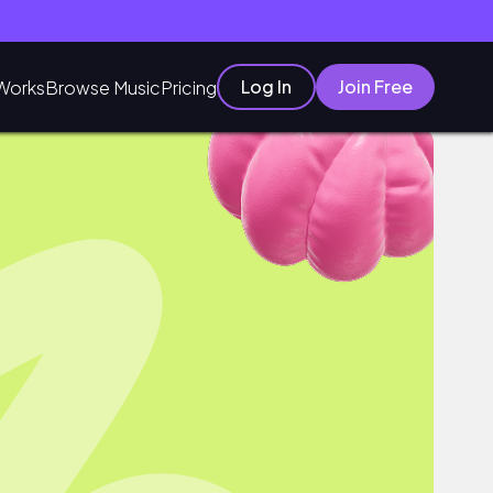
Log In
Join Free
Works
Browse Music
Pricing