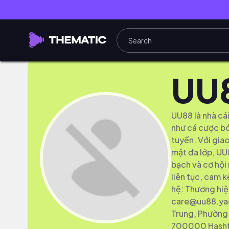
UU8
UU88 là nhà cái
như cá cược bón
tuyến. Với gia
mật đa lớp, UU
bạch và cơ hội
liên tục, cam k
hệ: Thương hiệ
care@uu88.ya
Trung, Phường 
700000 Hasht