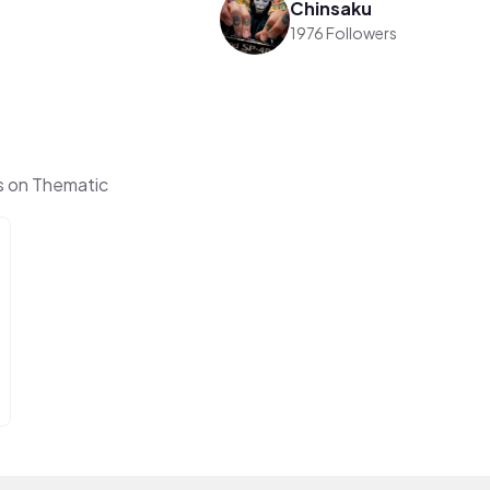
Chinsaku
1976 Followers
s on Thematic