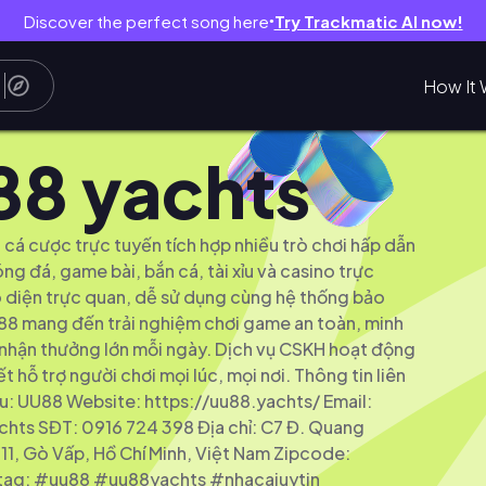
Discover the perfect song here
Try Trackmatic AI now!
●
How It 
8 yachts
 cá cược trực tuyến tích hợp nhiều trò chơi hấp dẫn
g đá, game bài, bắn cá, tài xỉu và casino trực
o diện trực quan, dễ sử dụng cùng hệ thống bảo
88 mang đến trải nghiệm chơi game an toàn, minh
 nhận thưởng lớn mỗi ngày. Dịch vụ CSKH hoạt động
ết hỗ trợ người chơi mọi lúc, mọi nơi. Thông tin liên
u: UU88 Website: https://uu88.yachts/ Email:
chts
SĐT: 0916 724 398 Địa chỉ: C7 Đ. Quang
11, Gò Vấp, Hồ Chí Minh, Việt Nam Zipcode:
ag: #uu88 #uu88yachts #nhacaiuytin