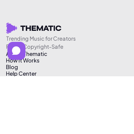
Trending Music for Creators
Free & Copyright-Safe
About Thematic
How It Works
Blog
Help Center
Affiliate Program
Pricing
Thematic App
Creator Toolkit
Contact Us
Submit Music
Log In