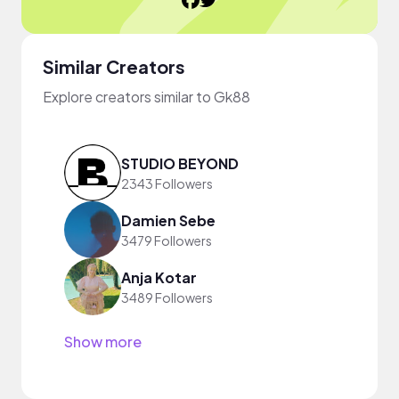
Similar Creators
Explore creators similar to Gk88
STUDIO BEYOND
2343 Followers
Damien Sebe
3479 Followers
Anja Kotar
3489 Followers
Show more