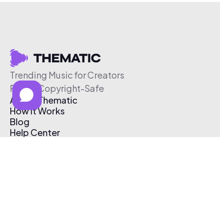
Trending Music for Creators
Free & Copyright-Safe
About Thematic
How It Works
Blog
Help Center
Affiliate Program
Pricing
Thematic App
Creator Toolkit
Contact Us
Submit Music