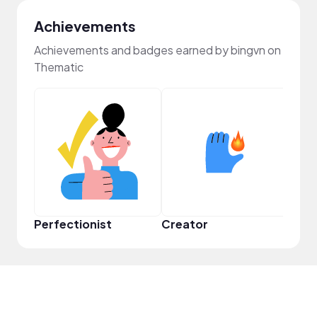
Achievements
Achievements and badges earned by bingvn on
Thematic
Perfectionist
Creator