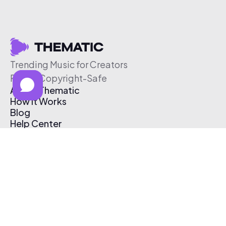
Trending Music for Creators
Free & Copyright-Safe
About Thematic
How It Works
Blog
Help Center
Affiliate Program
Pricing
Thematic App
Creator Toolkit
Contact Us
Submit Music
Log In