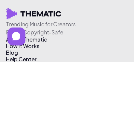
Trending Music for Creators
Free & Copyright-Safe
About Thematic
How It Works
Blog
Help Center
Affiliate Program
Pricing
Thematic App
Creator Toolkit
Contact Us
Submit Music
Log In
Create Free Account